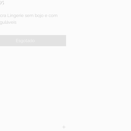
Preço
95
ycra Lingerie sem bojo e com
eguláveis
Esgotado