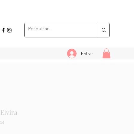
Entrar
 Elvira
14