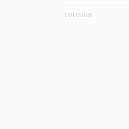
Composição:
TAMANHOS
poliamida 83%;
elastano 17%;
forro 100% algodão.
Sutiã
P
Cuidados na lavagem:
lavagem a mão;
Número
40
não alvejar;
não lavar em tambor;
não passar.