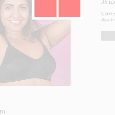
R$ 12,
Sutiã L
alças r
TO