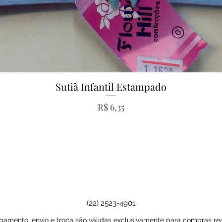
Sutiã Infantil Estampado
Visualização rápida
Preço
R$ 6,35
(22) 2523-4901
amento, envio e troca são válidas exclusivamente para compras real