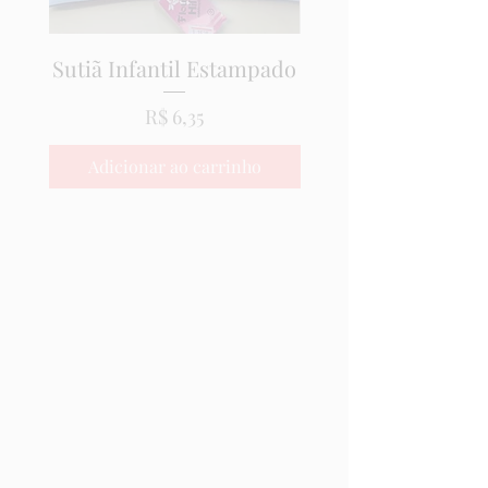
Sutiã Infantil Estampado
Preço
R$ 6,35
Adicionar ao carrinho
Adicionar ao carri