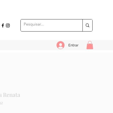
Entrar
a Renata
12