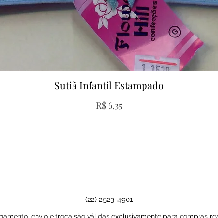
Sutiã Infantil Estampado
Visualização rápida
Preço
R$ 6,35
(22) 2523-4901
amento, envio e troca são válidas exclusivamente para compras real