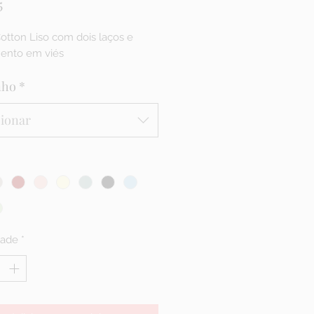
Preço
5
otton Liso com dois laços e
ento em viés
nho
*
cionar
dade
*