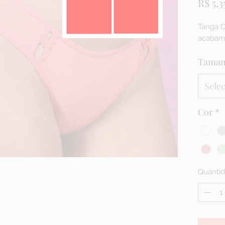
R$ 5,3
Tanga C
acabam
Tama
Sele
Cor
*
Quanti