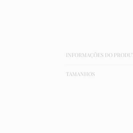
INFORMAÇÕES DO PRODU
Composição:
TAMANHOS
cotton 92%;
elastano 8%;
forro 100% algodão.
Calcinha
P
Cuidados na lavagem:
lavagem a mão;
Número
36-3
não alvejar;
não lavar em tambor.