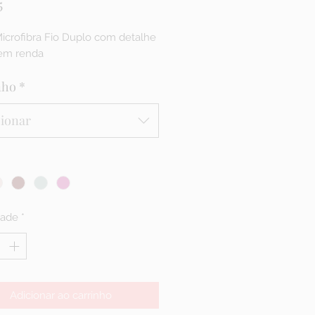
Preço
5
icrofibra Fio Duplo com detalhe
 em renda
nho
*
cionar
dade
*
Adicionar ao carrinho