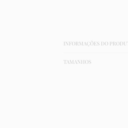
INFORMAÇÕES DO PRODU
Composição:
TAMANHOS
microfibra 83%;
elastano 17%
forro 100% algodão
Calcinha
P
Cuidados na lavagem:
lavagem a mão;
Número
36-3
não alvejar;
não lavar em tambor;
não passar.