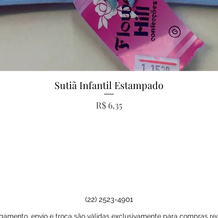
Sutiã Infantil Estampado
Visualização rápida
Preço
R$ 6,35
(22) 2523-4901
amento, envio e troca são válidas exclusivamente para compras real