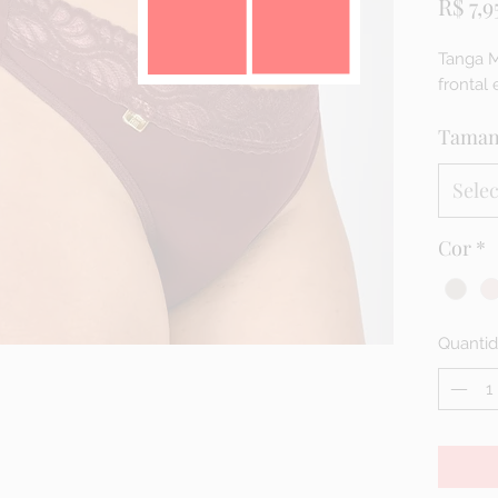
R$ 7,9
Tanga M
frontal
Tama
Sele
Cor
*
Quanti