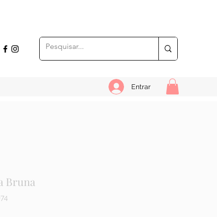
Entrar
a Bruna
074