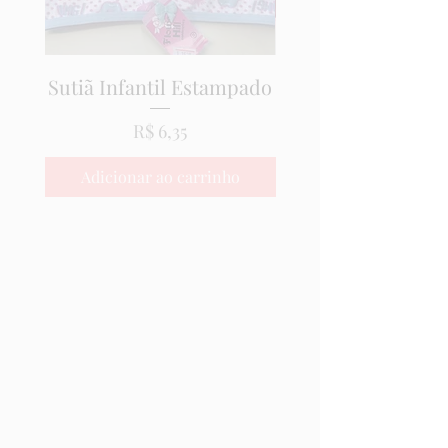
Sutiã Infantil Estampado
Preço
R$ 6,35
Adicionar ao carrinho
Adicionar ao carri